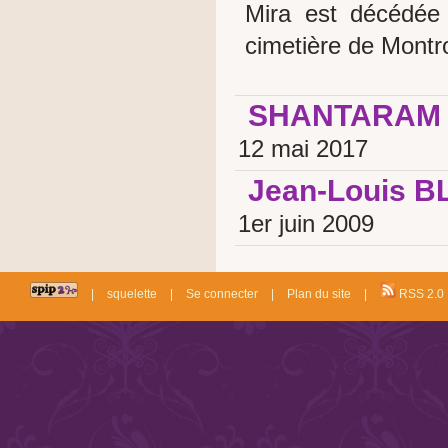
Mira est décédée
cimetière de Montr
SHANTARAM 
12 mai 2017
Jean-Louis 
1er juin 2009
|
squelette
|
Se connecter
|
Plan du site
|
RSS 2.0