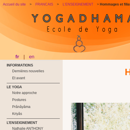
Accueil du site
>
FRANCAIS
>
L’ENSEIGNEMENT
>
Hommages et filia
fr
|
en
INFORMATIONS
H
Dernières nouvelles
Et avant
LE YOGA
Notre approche
Postures
Prânâyâma
Kriyâs
L’ENSEIGNEMENT
Nathalie ANTHONY