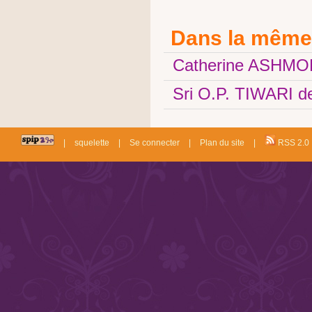
Dans la même
Catherine ASHM
Sri O.P. TIWARI
|
squelette
|
Se connecter
|
Plan du site
|
RSS 2.0