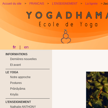
Accueil du site
>
FRANCAIS
>
L’ENSEIGNEMENT
>
La lignée
>
Ja
fr
|
en
INFORMATIONS
Dernières nouvelles
Et avant
LE YOGA
Notre approche
Postures
Prânâyâma
Kriyâs
L’ENSEIGNEMENT
Nathalie ANTHONY