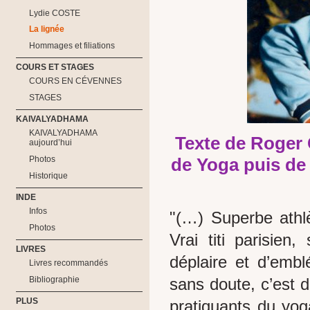
Lydie COSTE
La lignée
Hommages et filiations
COURS ET STAGES
COURS EN CÉVENNES
STAGES
KAIVALYADHAMA
KAIVALYADHAMA
Texte de Roger 
aujourd’hui
de Yoga puis de
Photos
Historique
INDE
Infos
"(…) Superbe athlè
Photos
Vrai titi parisien
LIVRES
déplaire et d’emb
Livres recommandés
Bibliographie
sans doute, c’est d
PLUS
pratiquants du yo