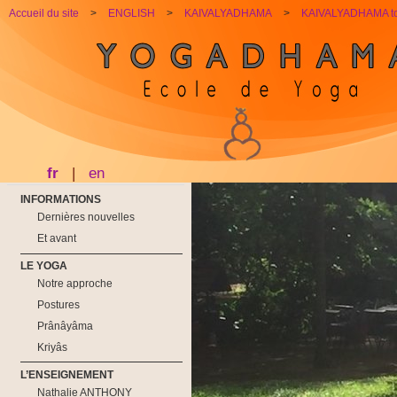
Accueil du site
>
ENGLISH
>
KAIVALYADHAMA
>
KAIVALYADHAMA t
fr
|
en
INFORMATIONS
Dernières nouvelles
Et avant
LE YOGA
Notre approche
Postures
Prânâyâma
Kriyâs
L’ENSEIGNEMENT
Nathalie ANTHONY