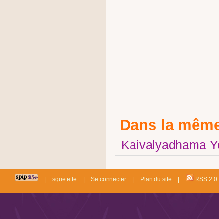
Dans la même
Kaivalyadhama Yog
|
squelette
|
Se connecter
|
Plan du site
|
RSS 2.0