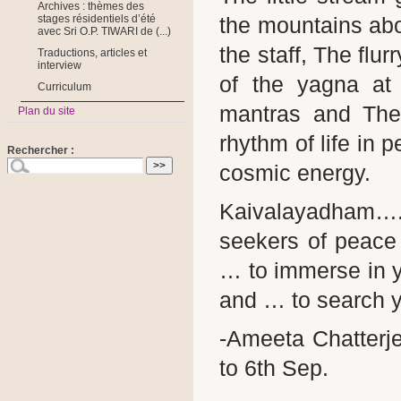
Archives : thèmes des
the mountains abo
stages résidentiels d’été
avec Sri O.P. TIWARI de (...)
the staff, The flu
Traductions, articles et
interview
of the yagna at
Curriculum
mantras and The 
Plan du site
rhythm of life in 
Rechercher :
cosmic energy.
Kaivalayadham….a 
seekers of peace 
… to immerse in y
and … to search y
-Ameeta Chatterje
to 6th Sep.