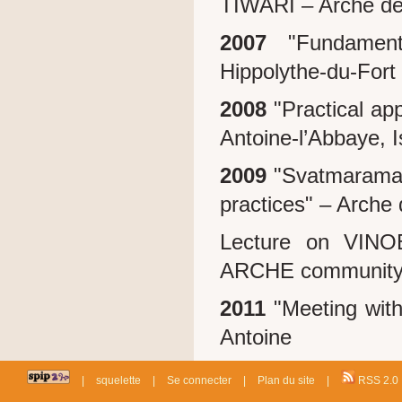
TIWARI – Arche de 
2007
"Fundament
Hippolythe-du-Fort
2008
"Practical ap
Antoine-l’Abbaye, I
2009
"Svatmarama Y
practices" – Arche 
Lecture on VINOB
ARCHE community
2011
"Meeting with
Antoine
|
squelette
|
Se connecter
|
Plan du site
|
RSS 2.0