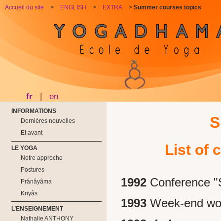
Accueil du site
>
ENGLISH
>
EXTRA
>
Summer courses topics
fr
|
en
INFORMATIONS
S
Dernières nouvelles
Et avant
List of
LE YOGA
Notre approche
Postures
1992
Conference "S
Prânâyâma
Kriyâs
1993
Week-end wor
L’ENSEIGNEMENT
Nathalie ANTHONY