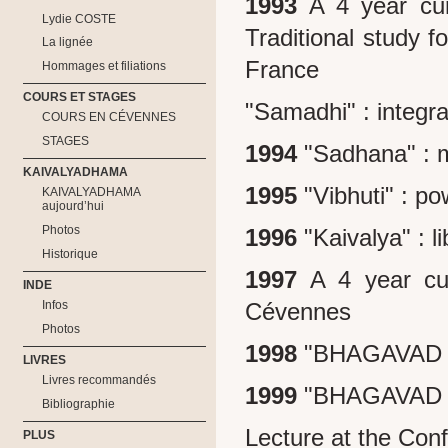
1993
A 4 year cur
Lydie COSTE
Traditional stud
La lignée
France
Hommages et filiations
COURS ET STAGES
"Samadhi" : integra
COURS EN CÉVENNES
STAGES
1994
"Sadhana" : m
KAIVALYADHAMA
1995
"Vibhuti" : p
KAIVALYADHAMA
aujourd’hui
Photos
1996
"Kaivalya" : li
Historique
1997
A 4 year cur
INDE
Cévennes
Infos
Photos
1998
"BHAGAVAD GI
LIVRES
Livres recommandés
1999
"BHAGAVAD GI
Bibliographie
Lecture at the Co
PLUS