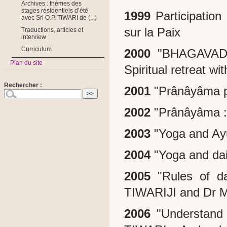
Archives : thèmes des
stages résidentiels d’été
1999
Participation
avec Sri O.P. TIWARI de (...)
sur la Paix
Traductions, articles et
interview
Curriculum
2000
"BHAGAVAD GI
Plan du site
Spiritual retreat wit
Rechercher :
2001
"Prânâyâma pr
2002
"Prânâyâma : i
2003
"Yoga and Ayu
2004
"Yoga and dail
2005
"Rules of da
TIWARIJI and Dr M
2006
"Understand a