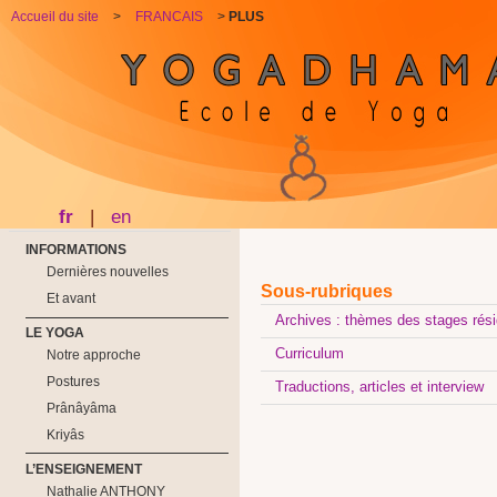
Accueil du site
>
FRANCAIS
>
PLUS
fr
|
en
INFORMATIONS
Dernières nouvelles
Sous-rubriques
Et avant
Archives : thèmes des stages ré
LE YOGA
Curriculum
Notre approche
Postures
Traductions, articles et interview
Prânâyâma
Kriyâs
L’ENSEIGNEMENT
Nathalie ANTHONY