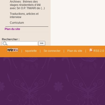
Archives : thèmes des
stages résidentiels d’été
avec Sri O.P. TIWARI de (...)
Traductions, articles et
interview
Curriculum
Plan du site
Rechercher :
|
squelette
|
Se connecter
|
Plan du site
|
RSS 2.0