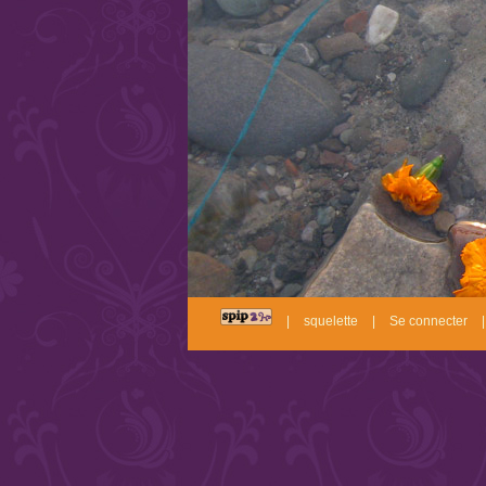
|
squelette
|
Se connecter