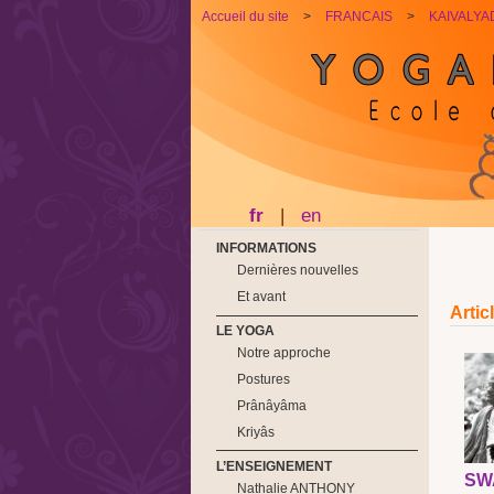
Accueil du site
>
FRANCAIS
>
KAIVALY
fr
|
en
INFORMATIONS
Dernières nouvelles
Et avant
Artic
LE YOGA
Notre approche
Postures
Prânâyâma
Kriyâs
L’ENSEIGNEMENT
SW
Nathalie ANTHONY